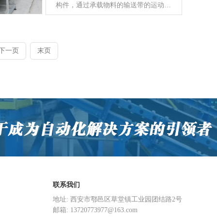
构件，通过承载物料的输送带的运动进
行物料输送的一种连续输送设备,皮带
输送机是输送机的一种，应用特别广泛
的，皮带输送机可与其它的输送...
下一页
末页
联系我们
地址: 西安市鄠邑区草堂镇工业园团结路2号
邮箱: 13720773977@163.com