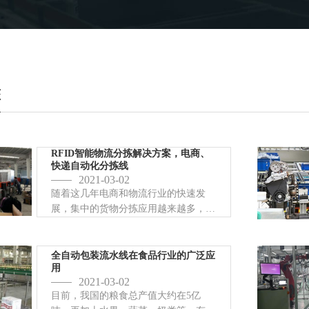
态
RFID智能物流分拣解决方案，电商、
快递自动化分拣线
2021-03-02
随着这几年电商和物流行业的快速发
展，集中的货物分拣应用越来越多，原
来人工的方式已经没有办法完成繁重的
分拣任务，使用RFID自动识别技术的
分拣系统就大量的投入使用了。RF...
全自动包装流水线在食品行业的广泛应
用
2021-03-02
目前，我国的粮食总产值大约在5亿